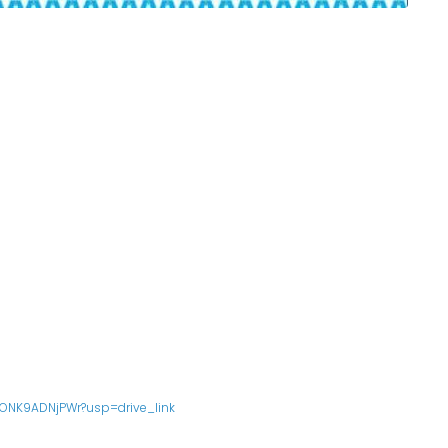
gFYONK9ADNjPWr?usp=drive_link