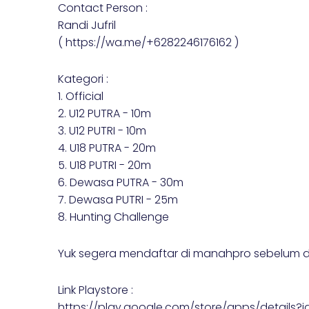
Contact Person :
Randi Jufril
( https://wa.me/+6282246176162 )
Kategori :
1. Official
2. U12 PUTRA - 10m
3. U12 PUTRI - 10m
4. U18 PUTRA - 20m
5. U18 PUTRI - 20m
6. Dewasa PUTRA - 30m
7. Dewasa PUTRI - 25m
8. Hunting Challenge
Yuk segera mendaftar di manahpro sebelum d
Link Playstore :
https://play.google.com/store/apps/details?