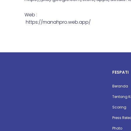
Web :
https://manahpro.web.app/
FESPATI
Beranda
Tentang 
Scoring
Press Rele
Photo