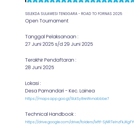
SELEKDA SULAWESI TENGGARA - ROAD TO FORNAS 2025
Open Tournament
Tanggal Pelaksanaan :
27 Juni 2025 s/d 29 Juni 2025
Terakhir Pendaftaran :
28 Juni 2025
Lokasi :
Desa Pamandari - Kec. Lainea
https://maps.app.goo.gl/9LkSy8reWvnabbbe7
Technical Handbook :
https://drive.google.com/drive/folders/1xftf-SjNRTeInzFkJK