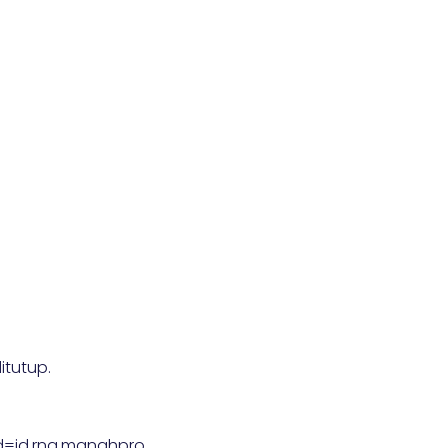
itutup.
id=id.rnq.manahpro