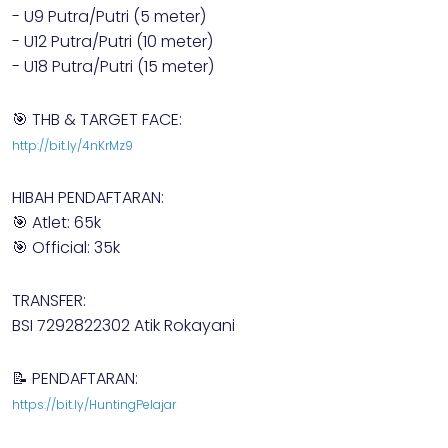
- U9 Putra/Putri (5 meter)
- U12 Putra/Putri (10 meter)
- U18 Putra/Putri (15 meter)
🎯 THB & TARGET FACE:
http://bit.ly/4nKrMz9
HIBAH PENDAFTARAN:
🎯 Atlet: 65k
🎯 Official: 35k
TRANSFER:
BSI 7292822302 Atik Rokayani
📝 PENDAFTARAN:
https://bit.ly/HuntingPelajar