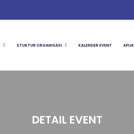
A
STUKTUR ORGANISASI
KALENDER EVENT
APLI
DETAIL EVENT