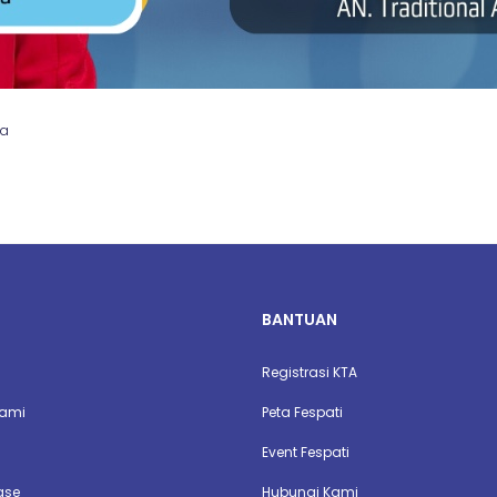
da
BANTUAN
Registrasi KTA
Kami
Peta Fespati
Event Fespati
ase
Hubungi Kami