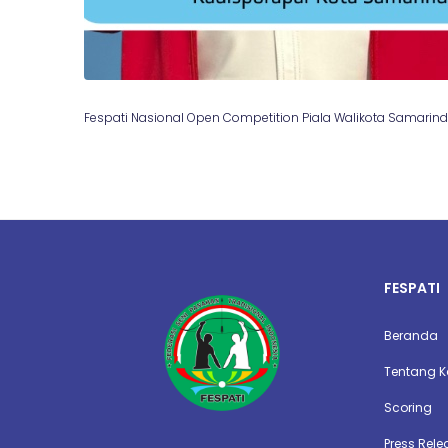
Fespati Nasional Open Competition Piala Walikota Samarin
FESPATI
Beranda
Tentang 
Scoring
Press Rele